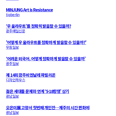
MINJUNG Art is Resistance
tipberlin
‘우 움라우트’를 정확히 발음할 수 있을까?
광주매일신문
'어떻게 우 움라우트를 정확하게 발음할 수 있을까?'
무등일보
‘어려운 외국어, 어떻게 정확하게 발음할 수 있을까’
광주일보
제 14회 광주비엔날레 파빌리온
디자인하우스
젊은 세대들 문제와 연계 ‘5·18항쟁’ 상기
광남일보
오은미展 고향서 첫번째 개인전…제주의 시간 판화에
광남일보