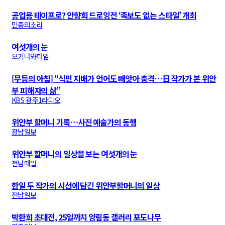
공업용 테이프로? 안향희 드로잉전 ‘족보도 없는 스타일’ 개최
민중의소리
여섯개의 눈
오키나와타임
[무등의 아침] “식민 지배가 언어도 빼앗아 충격…日 작가가 본 위안
부 피해자의 삶”
KBS 광주1라디오
위안부 할머니 기록…사진 예술가의 동행
광남일보
위안부 할머니의 일상을 보는 여섯개의 눈
전남매일
한일 두 작가의 시선에 담긴 위안부할머니의 일상
전남일보
박환희 초대전, 25일까지 양림동 갤러리 포도나무