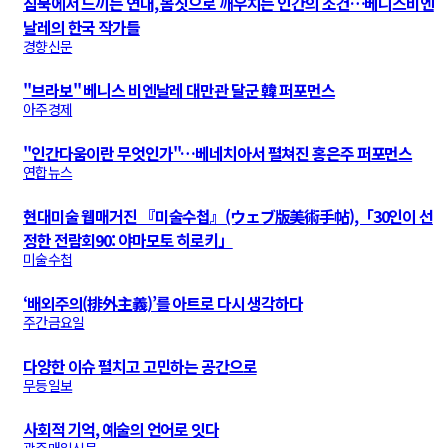
침묵에서 느끼는 연대, 몸짓으로 깨우치는 인간의 조건…베니스비엔
날레의 한국 작가들
경향신문
"브라보" 베니스 비엔날레 대만관 달군 韓 퍼포먼스
아주경제
"인간다움이란 무엇인가"…베네치아서 펼쳐진 홍은주 퍼포먼스
연합뉴스
현대미술 웹매거진 『미술수첩』(ウェブ版美術手帖),「30인이 선
정한 전람회90: 야마모토 히로키」
미술수첩
‘배외주의(排外主義)’를 아트로 다시 생각하다
주간금요일
다양한 이슈 펼치고 고민하는 공간으로
무등일보
사회적 기억, 예술의 언어로 잇다