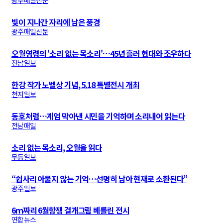
광주매일신문
빛이 지나간 자리에 남은 풍경
광주매일신문
오월영령의 '소리 없는 목소리'…45년 흘러 현대와 조우하다
전남일보
한강 작가 노벨상 기념, 5.18 특별전시 개최
천지일보
동호처럼…계엄 막아낸 시민을 기억하며 소리내어 읽는다
전남매일
소리 없는 목소리, 오월을 읽다
무등일보
“쉽사리 아물지 않는 기억…선명히 남아 현재로 소환된다”
광주일보
6ｍ짜리 6월항쟁 걸개그림 베를린 전시
연합뉴스