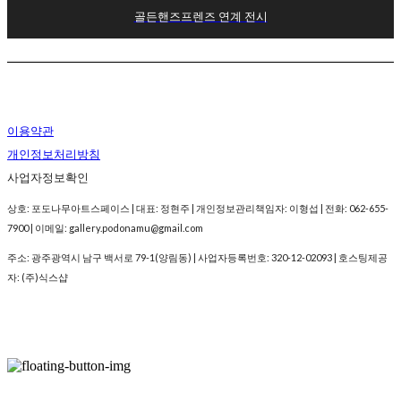
골든핸즈프렌즈 연계 전시
이용약관
개인정보처리방침
사업자정보확인
상호: 포도나무아트스페이스 | 대표: 정현주 | 개인정보관리책임자: 이형섭 | 전화: 062-655-
7900 | 이메일: gallery.podonamu@gmail.com
주소: 광주광역시 남구 백서로 79-1(양림동) | 사업자등록번호:
320-12-02093
| 호스팅제공
자: (주)식스샵